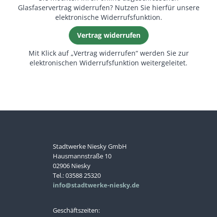
Glasfaservertrag widerrufen? Nutzen Sie hierfür unsere
elektronische Widerrufsfunktion.
(Pflichtfeld)
Straße, Hausnummer
*
Vertrag widerrufen
Mit Klick auf „Vertrag widerrufen“ werden Sie zur
(Pflichtfeld)
Postleitzahl, Ort
*
elektronischen Widerrufsfunktion weitergeleitet.
(Pflichtfeld)
Name des Ansprechpartners
*
(Pflichtfeld)
Telefon
*
Stadtwerke Niesky GmbH
Hausmannstraße 10
02906 Niesky
Tel.: 03588 25320
(Pflichtfeld)
E-Mailadresse
*
info@stadtwerke-niesky.de
Geschäftszeiten: