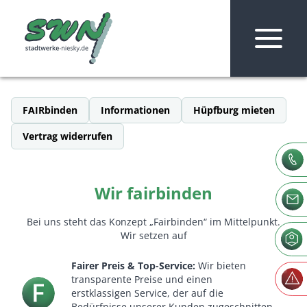
Zum Inhalt springen
FAIRbinden
Informationen
Hüpfburg mieten
Vertrag widerrufen
Wir fairbinden
Bei uns steht das Konzept „Fairbinden“ im Mittelpunkt.
Die Stadtwerke Niesky
Wir setzen auf
Service
Fairer Preis & Top-Service:
Wir bieten
transparente Preise und einen
erstklassigen Service, der auf die
Bedürfnisse unserer Kunden zugeschnitten